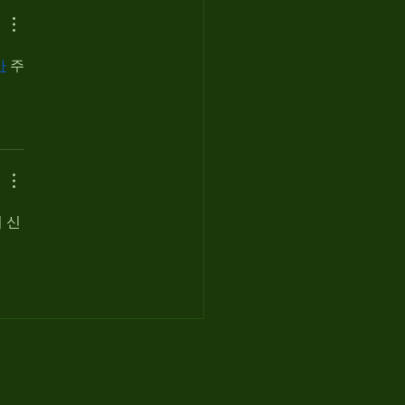
바
 주
 신