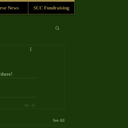
rse News
SCC Fundraising
there! 
See All