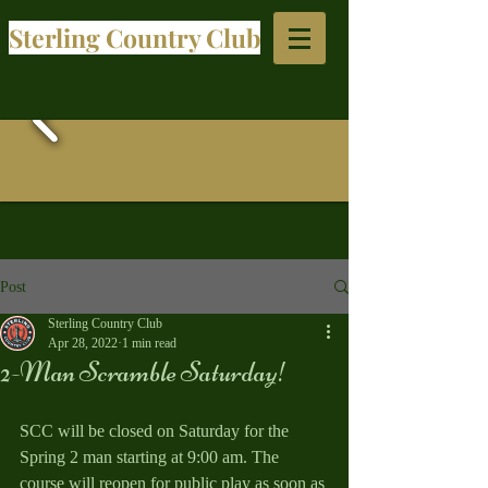
Sterling Country Club​
Post
Sterling Country Club
Apr 28, 2022
1 min read
2-Man Scramble Saturday!
SCC will be closed on Saturday for the 
Spring 2 man starting at 9:00 am. The 
course will reopen for public play as soon as 